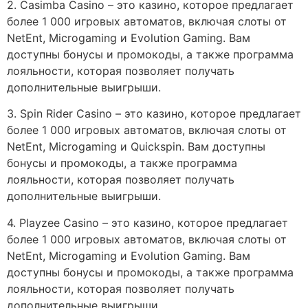
2. Casimba Casino – это казино, которое предлагает
более 1 000 игровых автоматов, включая слоты от
NetEnt, Microgaming и Evolution Gaming. Вам
доступны бонусы и промокоды, а также программа
лояльности, которая позволяет получать
дополнительные выигрыши.
3. Spin Rider Casino – это казино, которое предлагает
более 1 000 игровых автоматов, включая слоты от
NetEnt, Microgaming и Quickspin. Вам доступны
бонусы и промокоды, а также программа
лояльности, которая позволяет получать
дополнительные выигрыши.
4. Playzee Casino – это казино, которое предлагает
более 1 000 игровых автоматов, включая слоты от
NetEnt, Microgaming и Evolution Gaming. Вам
доступны бонусы и промокоды, а также программа
лояльности, которая позволяет получать
дополнительные выигрыши.