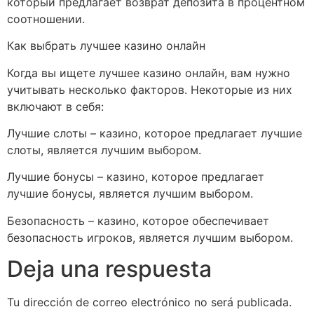
который предлагает возврат депозита в процентном
соотношении.
Как выбрать лучшее казино онлайн
Когда вы ищете лучшее казино онлайн, вам нужно
учитывать несколько факторов. Некоторые из них
включают в себя:
Лучшие слоты – казино, которое предлагает лучшие
слоты, является лучшим выбором.
Лучшие бонусы – казино, которое предлагает
лучшие бонусы, является лучшим выбором.
Безопасность – казино, которое обеспечивает
безопасность игроков, является лучшим выбором.
Deja una respuesta
Tu dirección de correo electrónico no será publicada.