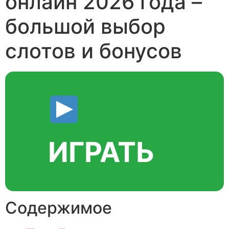
онлайн 2026 года –
большой выбор
слотов и бонусов
ИГРАТЬ
Содержимое