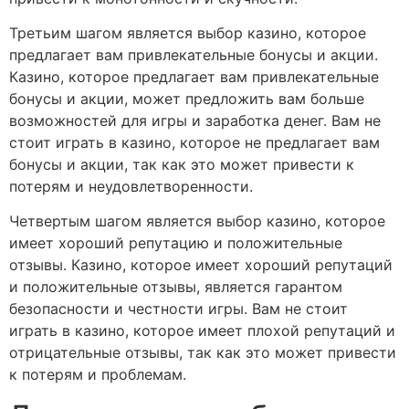
Третьим шагом является выбор казино, которое
предлагает вам привлекательные бонусы и акции.
Казино, которое предлагает вам привлекательные
бонусы и акции, может предложить вам больше
возможностей для игры и заработка денег. Вам не
стоит играть в казино, которое не предлагает вам
бонусы и акции, так как это может привести к
потерям и неудовлетворенности.
Четвертым шагом является выбор казино, которое
имеет хороший репутацию и положительные
отзывы. Казино, которое имеет хороший репутаций
и положительные отзывы, является гарантом
безопасности и честности игры. Вам не стоит
играть в казино, которое имеет плохой репутаций и
отрицательные отзывы, так как это может привести
к потерям и проблемам.