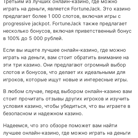
Третьим из лучших онлайн-казино, где можно
играть на деньги, является FortuneJack. Это казино
предлагает более 1 000 слотов, включая игры с
progressive jackpot. FortuneJack также предлагает
несколько бонусов, включая приветственный бонус
в 100% до 5 000 рублей.
Если вы ищете лучшее онлайн-казино, где можно
играть на деньги, вам стоит обратить внимание на
эти три казино. Они предлагают огромный выбор
слотов и бонусов, что делает их идеальными для
игроков, которые ищут новые и интересные игры.
В любом случае, перед выбором онлайн-казино вам
стоит прочитать отзывы других игроков и изучить
условия казино, чтобы убедиться, что вы играете в
безопасном и надежном казино.
Надеемся, что это обзоре поможет вам найти
лучшее онлайн-казино, где можно играть на деньги