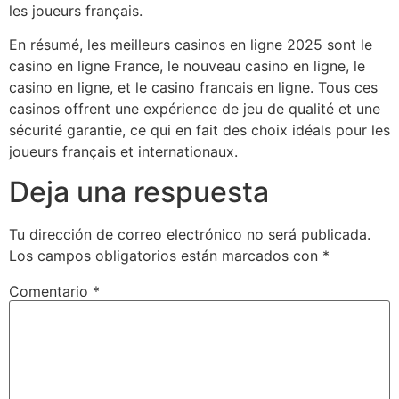
les joueurs français.
En résumé, les meilleurs casinos en ligne 2025 sont le
casino en ligne France, le nouveau casino en ligne, le
casino en ligne, et le casino francais en ligne. Tous ces
casinos offrent une expérience de jeu de qualité et une
sécurité garantie, ce qui en fait des choix idéals pour les
joueurs français et internationaux.
Deja una respuesta
Tu dirección de correo electrónico no será publicada.
Los campos obligatorios están marcados con
*
Comentario
*