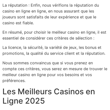
La réputation : Enfin, nous vérifions la réputation du
casino en ligne en ligne, en nous assurant que les
joueurs sont satisfaits de leur expérience et que le
casino est fiable.
En résumé, pour choisir le meilleur casino en ligne, il est
essentiel de considérer ces critères de sélection :
La licence, la sécurité, la variété de jeux, les bonus et
promotions, la qualité du service client et la réputation.
Nous sommes convaincus que si vous prenez en
compte ces critères, vous serez en mesure de trouver le
meilleur casino en ligne pour vos besoins et vos
préférences.
Les Meilleurs Casinos en
Ligne 2025