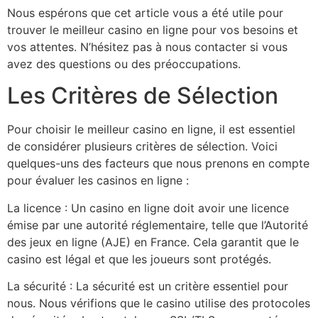
Nous espérons que cet article vous a été utile pour
trouver le meilleur casino en ligne pour vos besoins et
vos attentes. N’hésitez pas à nous contacter si vous
avez des questions ou des préoccupations.
Les Critères de Sélection
Pour choisir le meilleur casino en ligne, il est essentiel
de considérer plusieurs critères de sélection. Voici
quelques-uns des facteurs que nous prenons en compte
pour évaluer les casinos en ligne :
La licence : Un casino en ligne doit avoir une licence
émise par une autorité réglementaire, telle que l’Autorité
des jeux en ligne (AJE) en France. Cela garantit que le
casino est légal et que les joueurs sont protégés.
La sécurité : La sécurité est un critère essentiel pour
nous. Nous vérifions que le casino utilise des protocoles