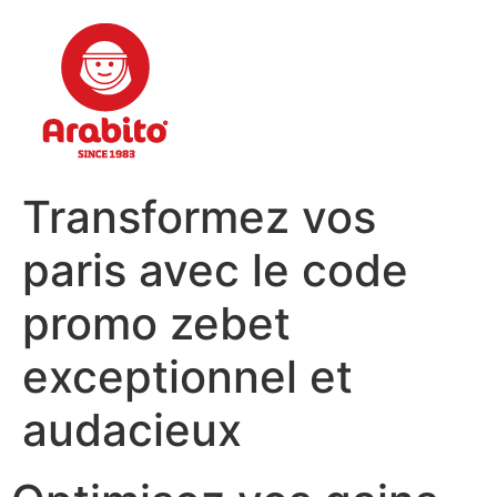
Transformez vos
paris avec le code
promo zebet
exceptionnel et
audacieux