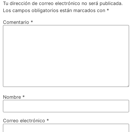
Tu dirección de correo electrónico no será publicada.
Los campos obligatorios están marcados con
*
Comentario
*
Nombre
*
Correo electrónico
*