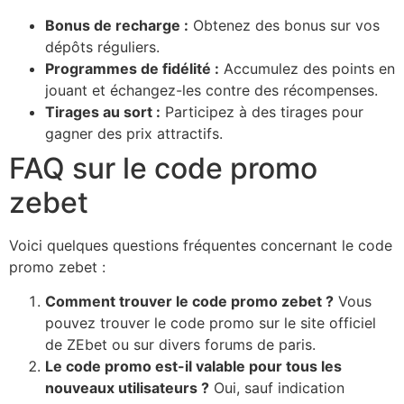
Bonus de recharge :
Obtenez des bonus sur vos
dépôts réguliers.
Programmes de fidélité :
Accumulez des points en
jouant et échangez-les contre des récompenses.
Tirages au sort :
Participez à des tirages pour
gagner des prix attractifs.
FAQ sur le code promo
zebet
Voici quelques questions fréquentes concernant le code
promo zebet :
Comment trouver le code promo zebet ?
Vous
pouvez trouver le code promo sur le site officiel
de ZEbet ou sur divers forums de paris.
Le code promo est-il valable pour tous les
nouveaux utilisateurs ?
Oui, sauf indication