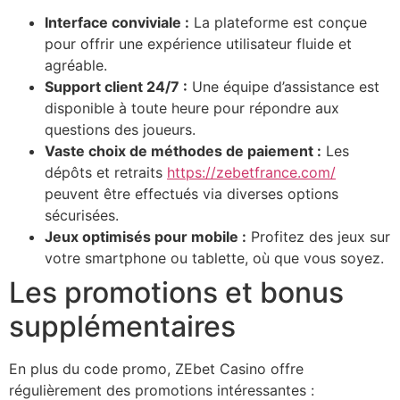
Interface conviviale :
La plateforme est conçue
pour offrir une expérience utilisateur fluide et
agréable.
Support client 24/7 :
Une équipe d’assistance est
disponible à toute heure pour répondre aux
questions des joueurs.
Vaste choix de méthodes de paiement :
Les
dépôts et retraits
https://zebetfrance.com/
peuvent être effectués via diverses options
sécurisées.
Jeux optimisés pour mobile :
Profitez des jeux sur
votre smartphone ou tablette, où que vous soyez.
Les promotions et bonus
supplémentaires
En plus du code promo, ZEbet Casino offre
régulièrement des promotions intéressantes :