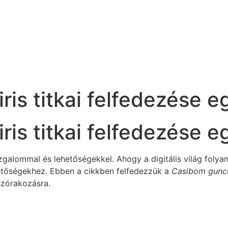
is titkai felfedezése e
is titkai felfedezése e
 izgalommal és lehetőségekkel. Ahogy a digitális világ folya
hetőségekhez. Ebben a cikkben felfedezzük a
Casibom gunce
szórakozásra.