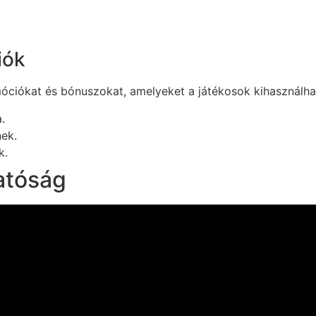
iók
óciókat és bónuszokat, amelyeket a játékosok kihasználha
.
ek.
k.
atóság