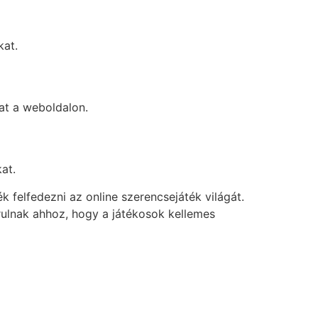
kat.
at a weboldalon.
at.
 felfedezni az online szerencsejáték világát.
rulnak ahhoz, hogy a játékosok kellemes