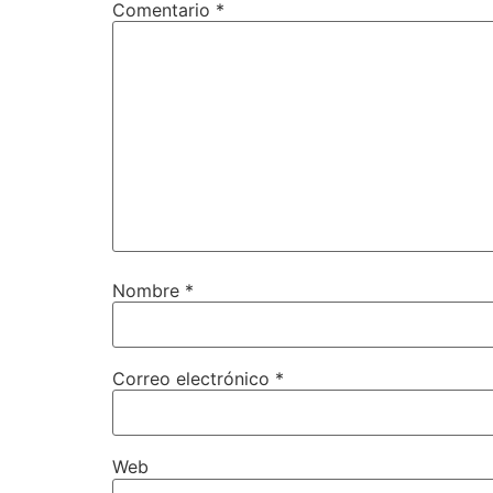
Comentario
*
Nombre
*
Correo electrónico
*
Web