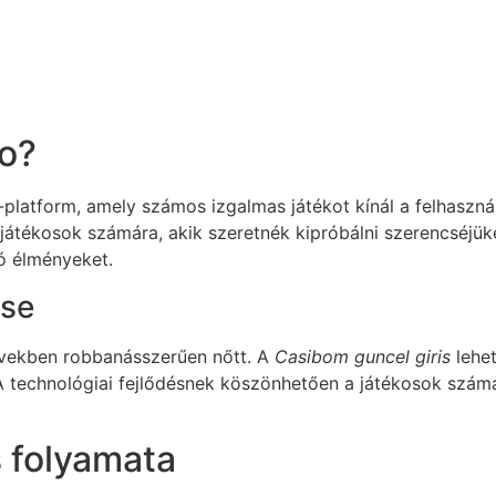
no?
platform, amely számos izgalmas játékot kínál a felhaszná
 játékosok számára, akik szeretnék kipróbálni szerencséjük
nó élményeket.
ése
években robbanásszerűen nőtt. A
Casibom guncel giris
lehet
A technológiai fejlődésnek köszönhetően a játékosok számá
s folyamata