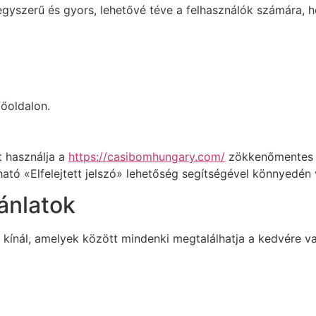
gyszerű és gyors, lehetővé téve a felhasználók számára, ho
ó
főoldalon.
t használja a
https://casibomhungary.com/
zökkenőmentes 
lható «Elfelejtett jelszó» lehetőség segítségével könnyedén v
jánlatok
 kínál, amelyek között mindenki megtalálhatja a kedvére v