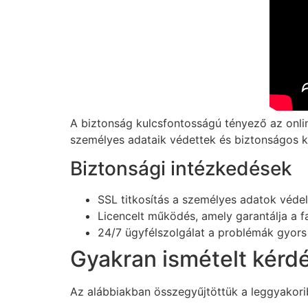
A biztonság kulcsfontosságú tényező az onli
személyes adataik védettek és biztonságos k
Biztonsági intézkedések
SSL titkosítás a személyes adatok véde
Licencelt működés, amely garantálja a fa
24/7 ügyfélszolgálat a problémák gyor
Gyakran ismételt kérd
Az alábbiakban összegyűjtöttük a leggyakori