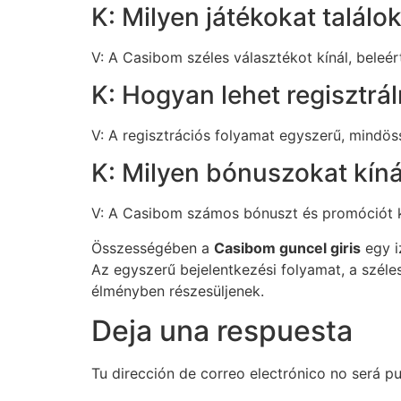
K: Milyen játékokat talál
V: A Casibom széles választékot kínál, beleér
K: Hogyan lehet regisztrál
V: A regisztrációs folyamat egyszerű, mindös
K: Milyen bónuszokat kín
V: A Casibom számos bónuszt és promóciót k
Összességében a
Casibom guncel giris
egy i
Az egyszerű bejelentkezési folyamat, a széle
élményben részesüljenek.
Deja una respuesta
Tu dirección de correo electrónico no será pu