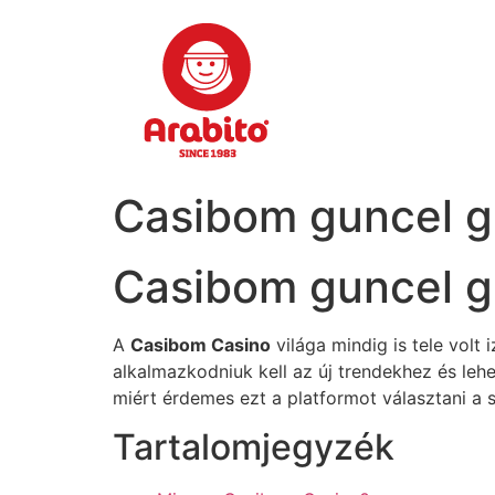
Casibom guncel gir
Casibom guncel gir
A
Casibom Casino
világa mindig is tele volt
alkalmazkodniuk kell az új trendekhez és le
miért érdemes ezt a platformot választani a 
Tartalomjegyzék