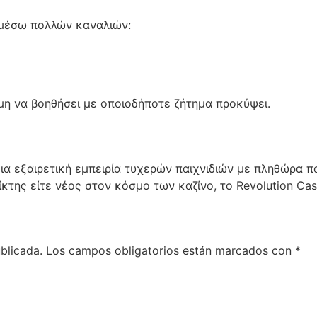
 μέσω πολλών καναλιών:
υμη να βοηθήσει με οποιοδήποτε ζήτημα προκύψει.
α εξαιρετική εμπειρία τυχερών παιχνιδιών με πληθώρα πα
κτης είτε νέος στον κόσμο των καζίνο, το Revolution Casi
blicada.
Los campos obligatorios están marcados con
*