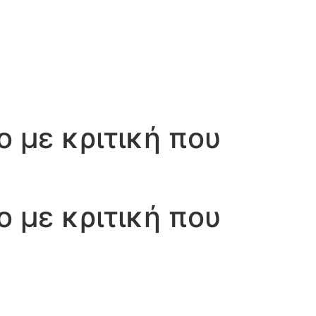
 με κριτική που
 με κριτική που