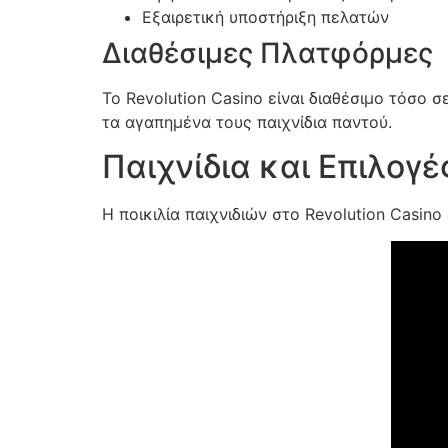
Εξαιρετική υποστήριξη πελατών
Διαθέσιμες Πλατφόρμες
Το Revolution Casino είναι διαθέσιμο τόσο 
τα αγαπημένα τους παιχνίδια παντού.
Παιχνίδια και Επιλογέ
Η ποικιλία παιχνιδιών στο Revolution Casino