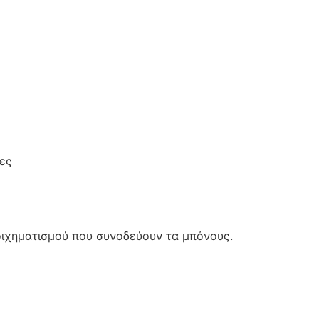
ες
τοιχηματισμού που συνοδεύουν τα μπόνους.