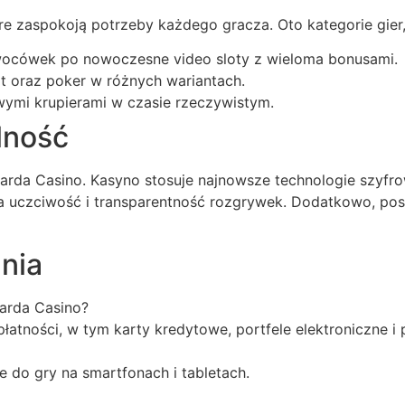
re zaspokoją potrzeby każdego gracza. Oto kategorie gier,
ocówek po nowoczesne video sloty z wieloma bonusami.
at oraz poker w różnych wariantach.
wymi krupierami w czasie rzeczywistym.
lność
tarda Casino. Kasyno stosuje najnowsze technologie szyfr
uczciwość i transparentność rozgrywek. Dodatkowo, posia
nia
arda Casino?
łatności, w tym karty kredytowe, portfele elektroniczne i
e do gry na smartfonach i tabletach.