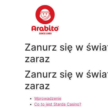
Zanurz się w świa
zaraz
Zanurz się w świa
zaraz
Wprowadzenie
Co to jest Starda Casino?