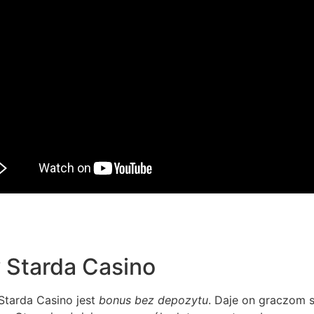
 Starda Casino
Starda Casino jest
bonus bez depozytu
. Daje on graczom 