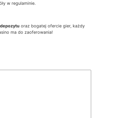
óły w regulaminie.
 depozytu
oraz bogatej ofercie gier, każdy
Casino ma do zaoferowania!