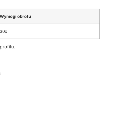
Wymogi obrotu
30x
rofilu.
: