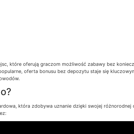
ejsc, które oferują graczom możliwość zabawy bez koniecz
ej popularne, oferta bonusu bez depozytu staje się kluczo
powodów.
no?
dowa, która zdobywa uznanie dzięki swojej różnorodnej o
ez: