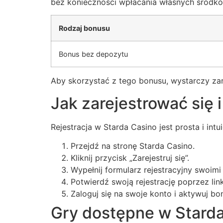
bez konieczności wpłacania własnych środkó
Rodzaj bonusu
Bonus bez depozytu
Aby skorzystać z tego bonusu, wystarczy zar
Jak zarejestrować się 
Rejestracja w Starda Casino jest prosta i intu
Przejdź na stronę Starda Casino.
Kliknij przycisk „Zarejestruj się”.
Wypełnij formularz rejestracyjny swoimi
Potwierdź swoją rejestrację poprzez lin
Zaloguj się na swoje konto i aktywuj b
Gry dostępne w Stard