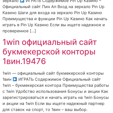
зеркало
ИГРАТЬ Содержимое Pin Up Казино –
Официальный сайт Пин Ап Вход на зеркало Pin Up
Казино Шаги для входа на зеркало Pin Up Казино
Преимущества и функции Pin Up Казино Как начать
играть в Pin Up Казино Если вы ищете надежное и
проверенное […]
1win официальный сайт
букмекерской конторы
1вин.19476
1win — официальный сайт букмекерской конторы
1вин
ИГРАТЬ Содержимое Официальный сайт
1win – букмекерская контора Преимущества работы
с 1win Удобство использования Бонусы и акции Как
зарегистрироваться и начать играть на 1win Бонусы
и акции на 1win Если вы ищете надежный партнер
для ставок на спорт, то 1вин – ваш выбор.