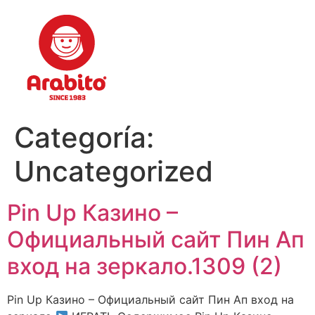
Categoría:
Uncategorized
Pin Up Казино –
Официальный сайт Пин Ап
вход на зеркало.1309 (2)
Pin Up Казино – Официальный сайт Пин Ап вход на