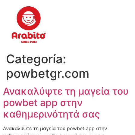
Categoría:
powbetgr.com
Ανακαλύψτε τη μαγεία του
powbet app στην
καθημερινότητά σας
Ανακαλύψτε τη μαγεία του powbet app στην