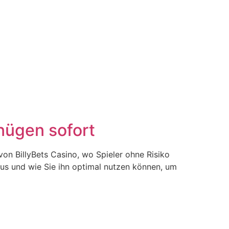
nügen sofort
von BillyBets Casino, wo Spieler ohne Risiko
nus und wie Sie ihn optimal nutzen können, um