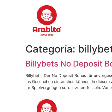
Categoría:
billyb
Billybets No Deposit B
Billybets: Der No Deposit Bonus für unverges
ins Geschehen eintauchen können! In diesem A
Ihr Spielvergnügen sofort zu entfesseln. Von 