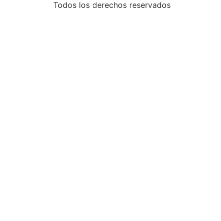
Todos los derechos reservados