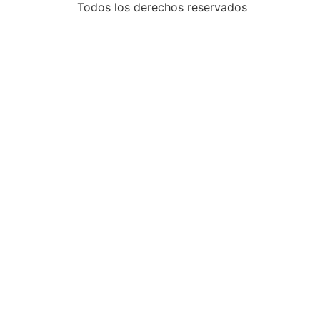
Todos los derechos reservados