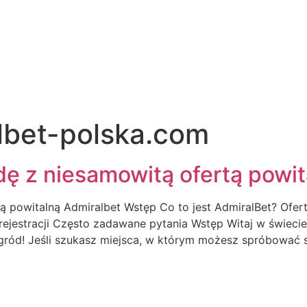
lbet-polska.com
ę z niesamowitą ofertą powit
 powitalną Admiralbet Wstęp Co to jest AdmiralBet? Ofert
ejestracji Często zadawane pytania Wstęp Witaj w świecie 
gród! Jeśli szukasz miejsca, w którym możesz spróbować 